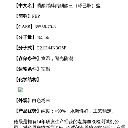
【中文名】
磷酸烯醇丙酮酸三（环已胺）盐
【简称】
PEP
【CAS#】
35556-70-8
【分子量】
465.56
【分子式】
C21H44N3O6P
【存储条件】
室温，避光防潮
【运输条件】
室温
【化学结构】
【外观】
白色粉末
【产品优势】
纯度：>99%，水溶性好，工艺稳定。
德晟是拥有14年研发生产经验的老牌血液检测试剂公
司，对色原底物新型Trinder's试剂有着较深的研究。有需