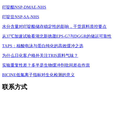
吖啶酯NSP-DMAE-NHS
吖啶盐NSP-SA-NHS
水分含量对吖啶酯储存稳定性的影响，干货原料质控要点
从37℃加速试验看湖北新德晟EPS-G7与DGGR的储运可靠性
TAPS：核酸电泳与蛋白纯化的高效缓冲之选
为什么日化客户格外关注TRIS原料气味？
实验重复性差？多半是生物缓冲剂批间差在作祟
BICINE低氯离子指标对生化检测的意义
联系方式