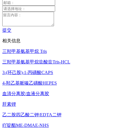
提交
相关信息
三羟甲基氨基甲烷 Tris
三羟甲基氨基甲烷盐酸盐Tris-HCL
3-(环己胺)-1-丙磺酸CAPS
4-羟乙基哌嗪乙磺酸HEPES
血清分离胶/血液分离胶
肝素锂
乙二胺四乙酸二钾/EDTA二钾
吖啶酯ME-DMAE-NHS